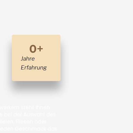
0
+
Jahre
Erfahrung
erkern steht Ihnen
ne bei der Auswahl des
elen, Fliesen oder
r jeden Geschmack das