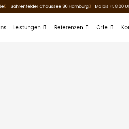
de
Bahrenfelder Chaussee 80 Hamburg
Mo bis Fr. 8:00 U
uns
Leistungen
Öffne Leistungen
Referenzen
Öffne Referenzen
Orte
Öffne Or
Ko