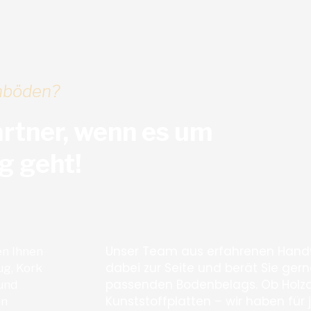
onböden?
artner, wenn es um
g geht!
Unser Team aus erfahrenen Handw
en Ihnen
dabei zur Seite und berät Sie ger
ug, Kork
passenden Bodenbelags. Ob Holzdi
 und
Kunststoffplatten – wir haben fü
en