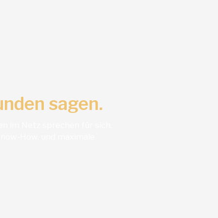
unden sagen.
n im Netz sprechen für sich.
, Know-How, und maximale