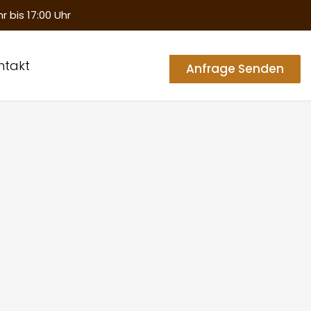
hr bis 17:00 Uhr
te
ntakt
Anfrage Senden