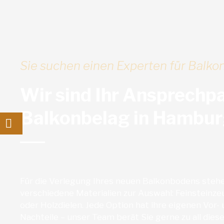
Sie suchen einen Experten für Balk
Wir sind Ihr Ansprechp
Balkonbelag in Hambur
Für die Verlegung Ihres neuen Balkonbodens steh
verschiedene Materialien zur Auswahl: Feinsteinze
oder Holzdielen. Jede Option hat ihre eigenen Vor-
Nachteile – unser Team berät Sie gerne zu all dies