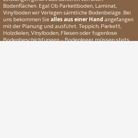
Bodenflächen. Egal Ob Parkettboden, Laminat,
Vinylboden wir Verlegen sämtliche Bodenbeläge. Bei
uns bekommen Sie
alles aus einer Hand
angefangen
mit der Planung und ausführt.
Teppich, Parkett,
Holzdielen, Vinylboden, Fliesen oder fugenlose
Bodenbeschichtungen – Bodenleger müssen stets
auf die Anforderungen und die Wünsche des Kunden
eingehen können, um den passenden Bodenbelag zu
finden. Aber welche Bereiche gehören zu den
Aufgaben eines Bodenlegers? Wie lange braucht ein
Bodenleger und was kostet seine Arbeit?
Als Bodenleger in Hamburg haben wir auf all diese
Fragen die Antworten vom Fachmann.
Der Richtige Boden für Ihre Bedürfnisse- fragen Sie
unbedingt einen Fachmann! Boden ist nicht gleich
Boden. Währens im Wohn- und Schlafzimmer oftmals
Teppich- oder Holzböden verlegt sind, finden Sie in
Badezimmern und Küchen in den meisten Fällen