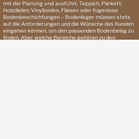
mit der Planung und ausführt.
Teppich, Parkett,
Holzdielen, Vinylboden, Fliesen oder fugenlose
Bodenbeschichtungen – Bodenleger müssen stets
auf die Anforderungen und die Wünsche des Kunden
eingehen können, um den passenden Bodenbelag zu
finden. Aber welche Bereiche gehören zu den
Aufgaben eines Bodenlegers? Wie lange braucht ein
Bodenleger und was kostet seine Arbeit?
Als Bodenleger in Hamburg haben wir auf all diese
Fragen die Antworten vom Fachmann.
Der Richtige Boden für Ihre Bedürfnisse- fragen Sie
unbedingt einen Fachmann! Boden ist nicht gleich
Boden. Währens im Wohn- und Schlafzimmer oftmals
Teppich- oder Holzböden verlegt sind, finden Sie in
Badezimmern und Küchen in den meisten Fällen
Fliesen vor. Welche Vor- und Nachteile Ihnen jeder
einzelne Belag bietet, kann Ihnen nur ein
kompetenter Bodenleger verraten. Nach der
Auswahl des richtigen Bodens, kommt es aber